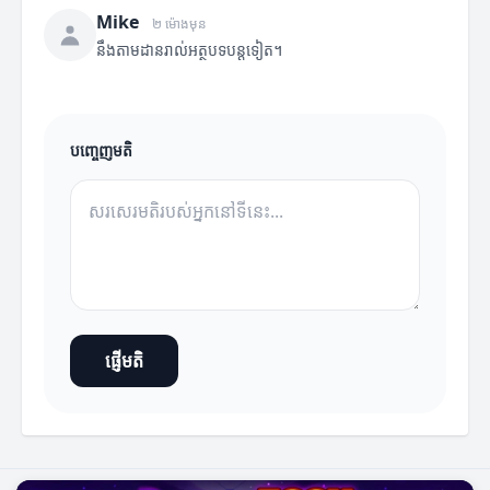
Mike
២ ម៉ោងមុន
នឹងតាមដានរាល់អត្ថបទបន្តទៀត។
បញ្ចេញមតិ
ផ្ញើមតិ