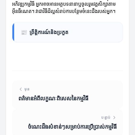
អភិវឌ្ឍកម្មវិធី អ្នកអាចអានអត្ថបទនានាឬចូលរួមវគ្គសិក្សាតាម
អ៊ីនធឺណេត។ វាជាវិធីដ៏ល្អសំរាប់ការបន្ថែមចំនេះដឹងរបស់អ្នក។
📰
ព្រឹត្តិការណ៍និងប្រកួត
មុន
ពត៌មានអំពីលក្ខណៈពិសេសនៃកម្មវិធី
បន្ទាប់
ចំណេះដឹងសំខាន់ៗសម្រាប់ការប្រើប្រាស់កម្មវិធី