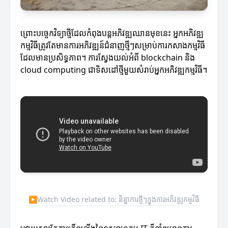
ព្រោះបច្ចេកវិទ្យាថ្មីដែលកំពុងបន្តអភិវឌ្ឍឈានមុខនេះ អ្នកអភិវឌ្ឍ
កម្មវិធីត្រូវតែមានការអភិវឌ្ឍន៍ជំនាញថ្មីៗសម្រាប់ការកសាងកម្មវិធី
ដែលមានប្រសិទ្ធភាព។ ការស្វែងយល់អំពី blockchain និង
cloud computing ជាទិសដៅថ្មីមួយសំរាប់អ្នកអភិវឌ្ឍកម្មវិធី។
▶
Watch Video related to: និន្នាការថ្មីៗក្នុងការអភិវឌ្ឍកម្មវិធី