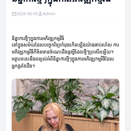
2026-06-05
Admin
និន្នាការថ្មីៗក្នុងការអភិវឌ្ឍកម្មវិធី
នៅក្នុងសម័យដែលបច្ចេកវិទ្យាកំពុងកើនឡើងយ៉ាងឆាប់រហ័ស ការ
អភិវឌ្ឍកម្មវិធីក៏មិនមានចំណេះដឹងនូវអ្វីដែលថ្មីៗប្រសើរឡើយ។
អត្ថបទនេះនឹងពន្យល់អំពីនិន្នាការថ្មីៗក្នុងការអភិវឌ្ឍកម្មវិធីដែល
អ្នកគួរតែដឹង។