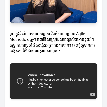
មួយក្នុងវិស័យនៃការអភិវឌ្ឍកម្មវិធីគឺការប្រើប្រាស់ Agile
Methodology។ វាជាវិធីសាស្ត្រដែលគេស្គាល់ថាអាចជួយកែ
តម្រូវការជាប្រចាំ និងបង្កើនអត្រាការងារបាន។ នេះធ្វើឲ្យមានការ
បង្កើតកម្មវិធីដែលមានគុណភាពខ្ពស់។