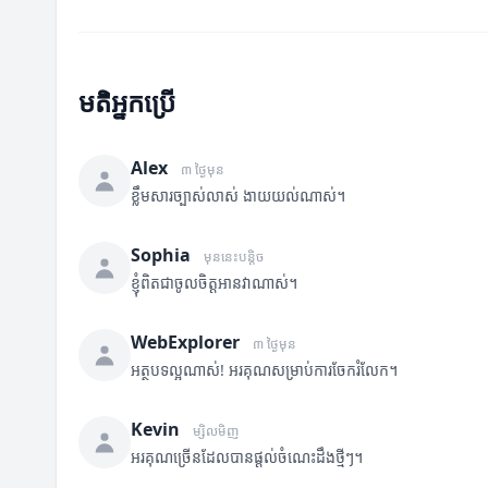
មតិអ្នកប្រើ
Alex
៣ ថ្ងៃមុន
ខ្លឹមសារច្បាស់លាស់ ងាយយល់ណាស់។
Sophia
មុននេះបន្តិច
ខ្ញុំពិតជាចូលចិត្តអានវាណាស់។
WebExplorer
៣ ថ្ងៃមុន
អត្ថបទល្អណាស់! អរគុណសម្រាប់ការចែករំលែក។
Kevin
ម្សិលមិញ
អរគុណច្រើនដែលបានផ្តល់ចំណេះដឹងថ្មីៗ។