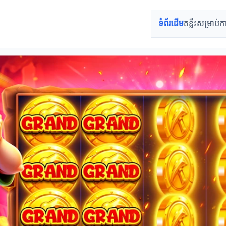
ទំព័រដើម
គន្លឹះសម្រាប់