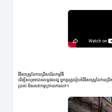
វិធីសាស្ត្រនៃការជ្រើសរើសកម្មវិធី
ដើម្បីសម្រេចបានលទ្ធផលល្អ អ្នកគួរត្រូវរៀបចំវិធីសាស្ត្រនៃការ
ប្រាស់ និងសេវាកម្មក្រោយការលក់។