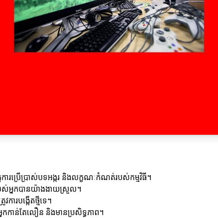
ត្តការប្រើប្រាស់បទអង្ករ និងលក្ខណៈកំណត់របស់កម្មវិធី។
ន័យរបស់អ្នកបានយ៉ាងងាយស្រួល។
ូវការបង្កើតថ្មីទេ។
នកកាន់តែលឿន និងមានប្រសិទ្ធភាព។