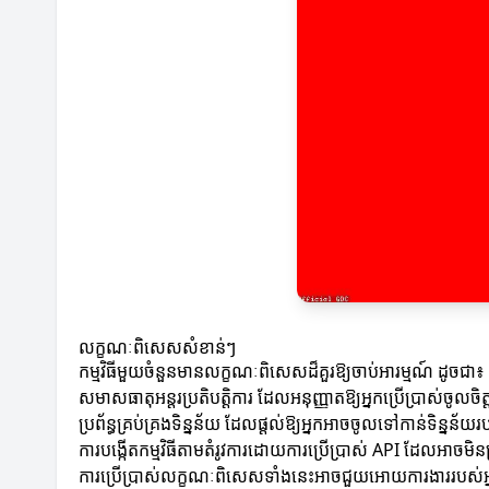
លក្ខណៈពិសេសសំខាន់ៗ
កម្មវិធីមួយចំនួនមានលក្ខណៈពិសេសដ៏គួរឱ្យចាប់អារម្មណ៍ ដូចជា៖
សមាសធាតុអន្តរប្រតិបត្តិការ ដែលអនុញ្ញាតឱ្យអ្នកប្រើប្រាស់ចូលចិ
ប្រព័ន្ធគ្រប់គ្រងទិន្នន័យ ដែលផ្តល់ឱ្យអ្នកអាចចូលទៅកាន់ទិន្ន
ការបង្កើតកម្មវិធីតាមតំរូវការដោយការប្រើប្រាស់ API ដែលអាចមិនត្រ
ការប្រើប្រាស់លក្ខណៈពិសេសទាំងនេះអាចជួយអោយការងាររបស់អ្