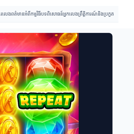
ការលេង
ពត៌មានអំពីកម្មវិធី
បទពិសោធន៍អ្នកលេង
ព្រឹត្តិការណ៍និងប្រកួត