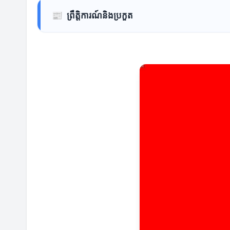
📰
ព្រឹត្តិការណ៍និងប្រកួត