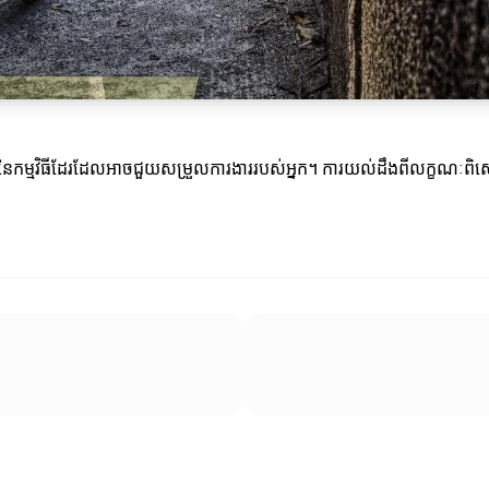
ខណៈពិសេសនៃកម្មវិធីដែរដែលអាចជួយសម្រួលការងាររបស់អ្នក។ ការយល់ដឹងពីលក្ខណៈ