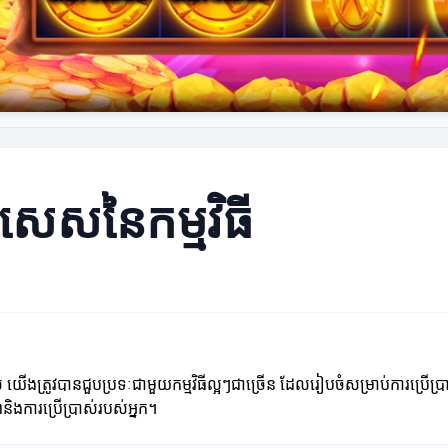
សេសនៃកម្មវិធី
ើងត្រូវបានជួបប្រទៈជាមួយកម្មវិធីល្អៗជាច្រើន ដែលរៀបចំសម្រាប់ការប្រើប្រា
ិងការប្រើប្រាស់របស់អ្នក។