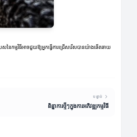
ពិសេសនៃកម្មវិធីអាចជួយឱ្យអ្នកធ្វើការជ្រើសរើសបានយ៉ាងឆើតឆាយ
បន្ទាប់
និន្នាការថ្មីៗក្នុងការអភិវឌ្ឍកម្មវិធី