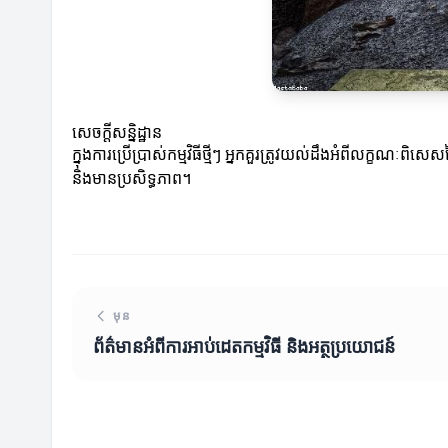
សេចក្តីសន្និដ្ឋាន
ក្នុងការប្រើប្រាស់កម្មវិធីថ្មីៗ អ្នកគួរត្រូវយល់ដឹងអំពីលក្
និងមានប្រសិទ្ធភាព។
មុន
ព័ត៌មានអំពីការអាប់ដេតកម្មវិធី និងអត្ថប្រយោជន៍