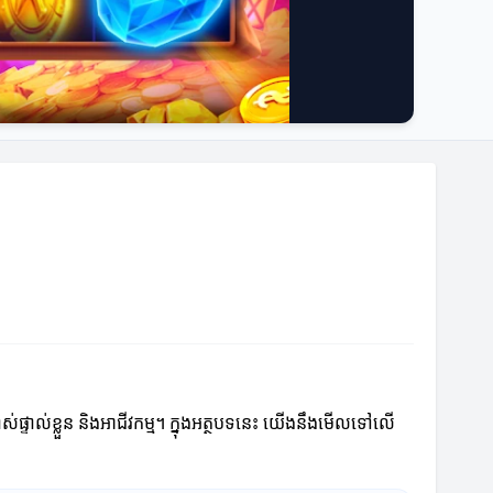
ស់ផ្ទាល់ខ្លួន និងអាជីវកម្ម។ ក្នុងអត្ថបទនេះ យើងនឹងមើលទៅលើ