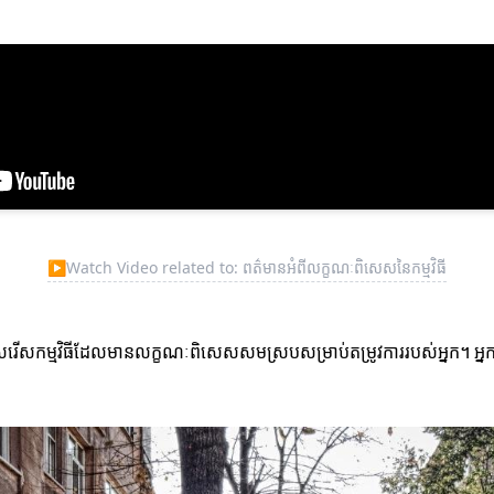
▶
Watch Video related to: ពត៌មានអំពីលក្ខណៈពិសេសនៃកម្មវិធី
ជ្រើសរើសកម្មវិធីដែលមានលក្ខណៈពិសេសសមស្របសម្រាប់តម្រូវការរបស់អ្នក។ អ្នក