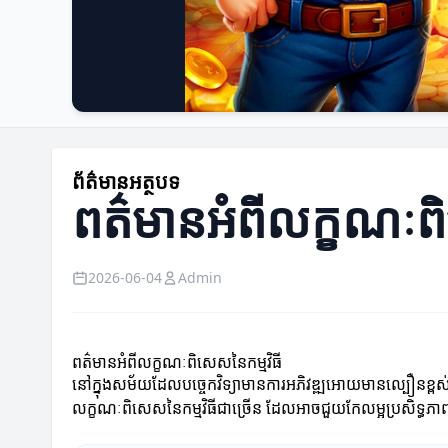
ព័ត៌មានអត្ថបទ
ពត៌មានអំពីលក្ខណៈពិ
2026-06-04
Admin
ពត៌មានអំពីលក្ខណៈពិសេសនៃកម្មវិធី
នៅក្នុងសម័យដែលបច្ចេកវិទ្យាមានការអភិវឌ្ឍអោយមានល្បឿនខ្ពស់ យ
លក្ខណៈពិសេសនៃកម្មវិធីជាច្រើន ដែលអាចជួយកែលម្អប្រសិទ្ធភាពន