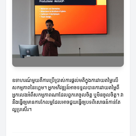
ឧទាហរណ៍មួយគឺការប្រើប្រាស់ការផ្តល់មតិក្នុងការវាយតម្លៃលើ
សកម្មភាពនៃហ្គេម។ អ្នកអភិវឌ្ឍន៍អាចទទួលបានការវាយតម្លៃពី
អ្នកលេងអំពីសកម្មភាពណាដែលពួកគេចូលចិត្ត ឬមិនចូលចិត្ត។ វា
នឹងធ្វើឲ្យមានការកែលម្អដែលអាចជួយធ្វើឲ្យបទពិសោធន៍កាន់តែ
ល្អប្រសើរ។