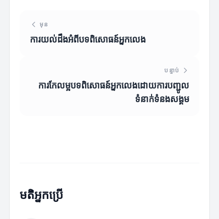
មុន
ការយល់ដឹងអំពីបទពិសោធន៍អ្នកលេង
បន្ទាប់
ការកែលម្អបទពិសោធន៍អ្នកលេងដោយការបញ្ជូល
ទំនាក់ទំនងសង្គម
មតិអ្នកប្រើ