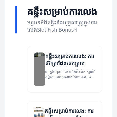
គន្លឹះសម្រាប់ការលេង
អត្ថបទអំពីគន្លឹះនិងយុទ្ធសាស្រ្តក្នុងការ
លេងSlot Fish Bonus។
គន្លឹះសម្រាប់ការលេង: ការ
សិក្សារដែលសប្បាយ
នៅក្នុងអត្ថបទនេះ យើងនឹងពិភាក្សាអំពី
គន្លឹះសម្រាប់ការលេងដែលអាចជួយ
ដល់ការសិក្សានិងការលេងរបស់កុមារ។
គន្លឹះសម្រាប់ការលេង: ការ